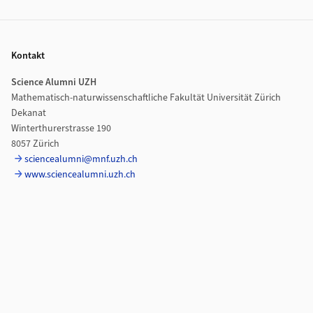
Footer
Kontakt
Science Alumni UZH
Mathematisch-naturwissenschaftliche Fakultät Universität Zürich
Dekanat
Winterthurerstrasse 190
8057 Zürich
sciencealumni@mnf.uzh.ch
www.sciencealumni.uzh.ch